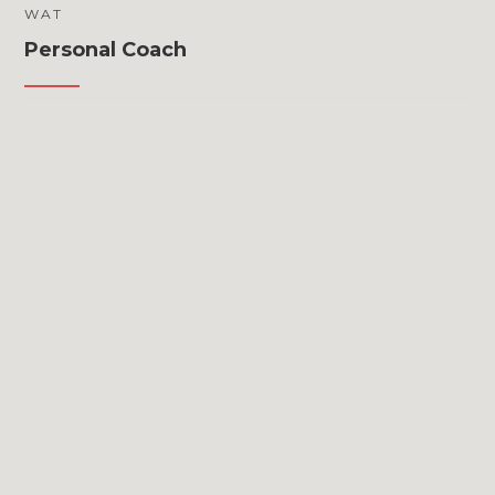
WAT
Personal Coach
Wil jij ondernemers begeleiden naar een
gezondere levensstijl? Wil je terechtkomen in
een jonge én dynamische sportomgeving? Heb
jij zin om jouw skills verder te finetunen en jezelf
te ontplooien op alle vlakken? Solliciteer nu en
word onze nieuwe personal trainer regio
Turnhout!