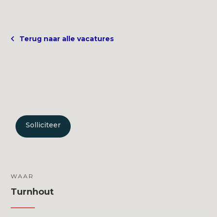
Terug naar alle vacatures

Personal Coach
Turnhout
Solliciteer
WAAR
Turnhout