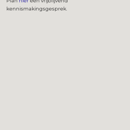
Plan
hier
een vrijblijvend
kennismakingsgesprek.