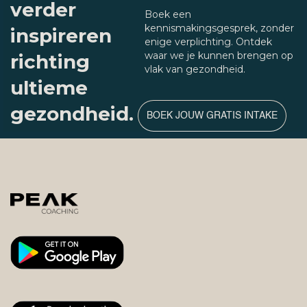
verder
Boek een
kennismakingsgesprek, zonder
inspireren
enige verplichting. Ontdek
waar we je kunnen brengen op
richting
vlak van gezondheid.
ultieme
gezondheid.
BOEK JOUW GRATIS INTAKE