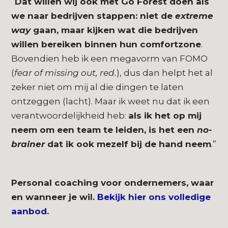
“
Dat willen wij ook met Go Forest doen als
we naar bedrijven stappen: niet de
extreme
way
gaan, maar kijken wat die bedrijven
willen bereiken binnen hun comfortzone
.
Bovendien heb ik een megavorm van FOMO
(
fear of missing out, red.
), dus dan helpt het al
zeker niet om mij al die dingen te laten
ontzeggen (lacht). Maar ik weet nu dat ik een
verantwoordelijkheid heb:
als ik het op mij
neem om een team te leiden, is het een
no-
brainer
dat ik ook mezelf bij de hand neem
.”
Personal coaching voor ondernemers, waar
en wanneer je wil.
Bekijk hier ons volledige
aanbod.